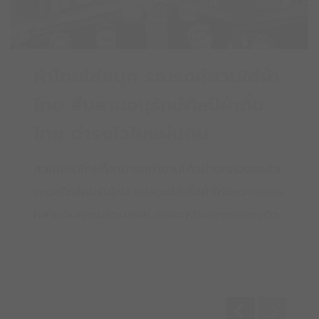
ผ้าไทยใส่สนุก รณรงค์สวมใส่ผ้า
ไทย สืบสานอนุรักษ์ศิลป์ผ้าถิ่น
ไทย ดำรงไวในแผ่นดิน
สวมใส่ผ้าไทยก็สามารถทำงานได้อย่างคล่องแคล่ว
ตามสไตล์คนรุ่นใหม่ แค่สวมใส่เสื้อผ้าให้มีความผสม
ผสานกับความร่วมสมัย อาจจะหยิบเอากางเกงตัว
โปรด หรือกระโปรงตัวเก่ง ที่สวมใส่แล้วมั่นใจ ทั้ง
ยังเคลื่อนไหวได้สะดวกสวมใส่เสื้อจากผ้าไทย