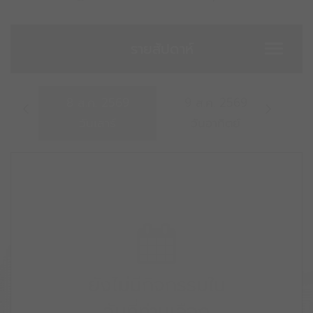
รายสัปดาห์
Toggle
naviga
8
ส.ค.
2569
9
ส.ค.
2569
10
วันเสาร์
วันอาทิตย์
ยังไม่มีกิจกรรมใน
วันที่ท่านเลือก