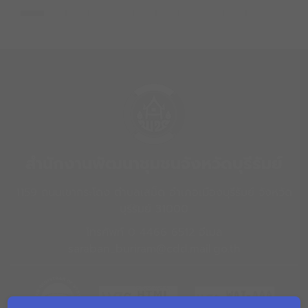
สำนักงานพัฒนาชุมชนจังหวัดบุรีรัมย์
1159 ถนนเขากระโดง ตำบลเสม็ด อำเภอเมืองบุรีรัมย์ จังหวัด
บุรีรัมย์ 31000
โทรศัพท์ 0 4466 6512 อีเมล
saraban_buriram@cdd.mail.go.th